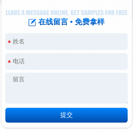
LEAVE A MESSAGE ONLINE, GET SAMPLES FOR FREE
在线留言 • 免费拿样