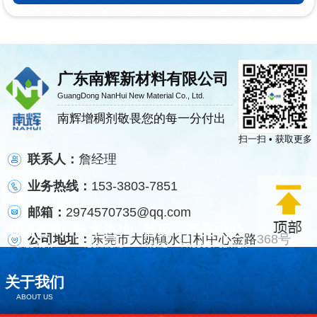
广东南辉新材料有限公司
GuangDong NanHui New Material Co., Ltd.
南辉增稠剂敬畏您的每一分付出
扫一扫 • 获取更多
联系人：
詹经理
业务热线：
153-3803-7851
邮箱：
2974570735@qq.com
电话咨询
技术咨询
首页
产品中心
公司地址：
东莞市大朗镇水口村中心金路368号
CALL NOW
TECHNICAL
HOME
PRODUCT CENTER
关于我们
ABOUT US