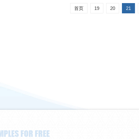
首页
19
20
21
MPLES FOR FREE