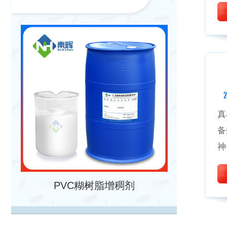
2
真
备
神
PVC糊树脂增稠剂