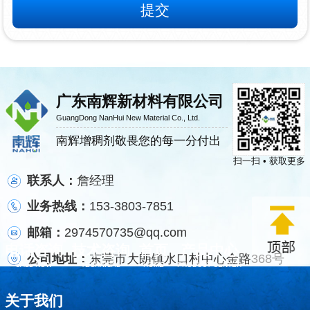
广东南辉新材料有限公司
GuangDong NanHui New Material Co., Ltd.
南辉增稠剂敬畏您的每一分付出
扫一扫 • 获取更多
联系人：
詹经理
业务热线：
153-3803-7851
邮箱：
2974570735@qq.com
电话咨询
技术咨询
首页
产品中心
公司地址：
东莞市大朗镇水口村中心金路368号
CALL NOW
TECHNICAL
HOME
PRODUCT CENTER
关于我们