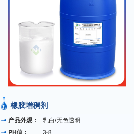
橡胶增稠剂
产品外观：
乳白/无色透明
PH值：
3-8