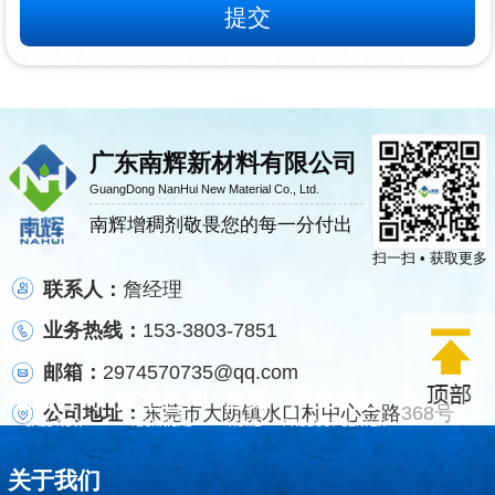
广东南辉新材料有限公司
GuangDong NanHui New Material Co., Ltd.
南辉增稠剂敬畏您的每一分付出
扫一扫 • 获取更多
联系人：
詹经理
业务热线：
153-3803-7851
邮箱：
2974570735@qq.com
电话咨询
技术咨询
首页
产品中心
公司地址：
东莞市大朗镇水口村中心金路368号
CALL NOW
TECHNICAL
HOME
PRODUCT CENTER
关于我们