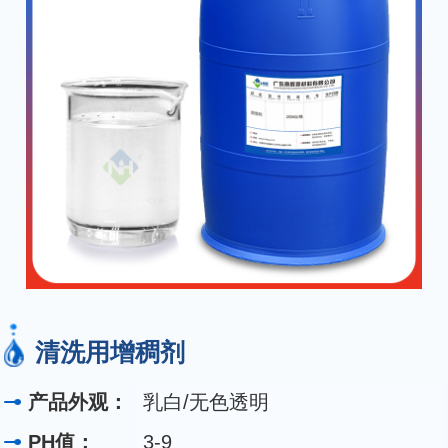
清洗用增稠剂
产品外观：
乳白/无色透明
PH值：
3-9