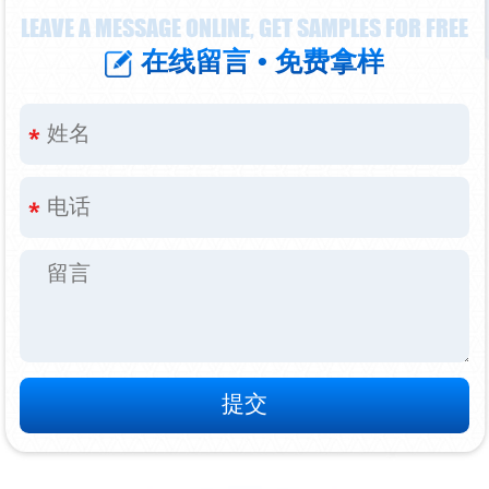
LEAVE A MESSAGE ONLINE, GET SAMPLES FOR FREE
在线留言 • 免费拿样