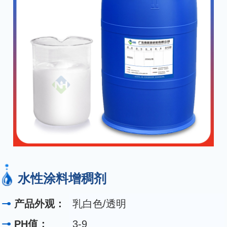
水性涂料增稠剂
产品外观：
乳白色/透明
PH值：
3-9