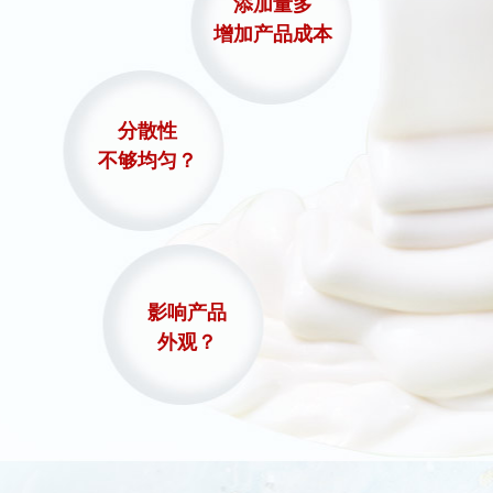
添加量多
增加产品成本
分散性
不够均匀？
影响产品
外观？