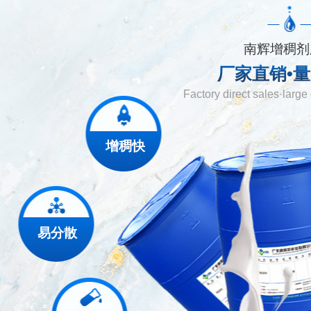
南辉增稠剂
厂家直销•
Factory direct sales·large
增稠快
易分散