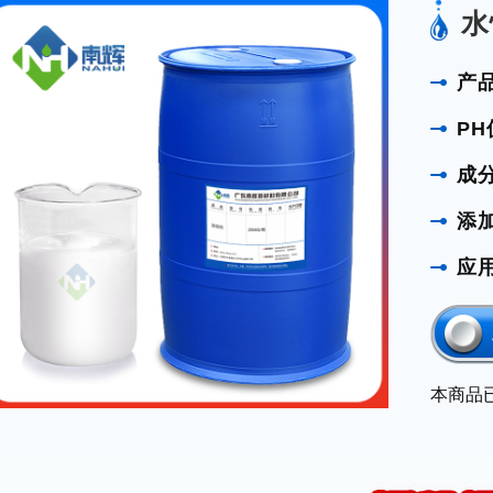
水
产
PH
成
添
应
本商品