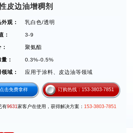
性皮边油增稠剂
品外观：
乳白色/透明
值：
3-9
分：
聚氨酯
加量：
0.3%-0.5%
用领域：
应用于涂料、皮边油等领域
点击免费拿样
订购热线：
153-3803-7851
已有
9631
家客户在使用，获得解决方案：
153-3803-7851