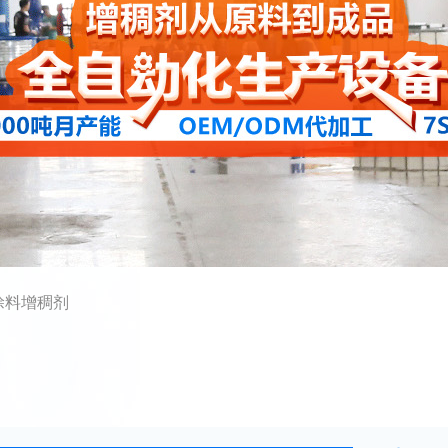
涂料增稠剂