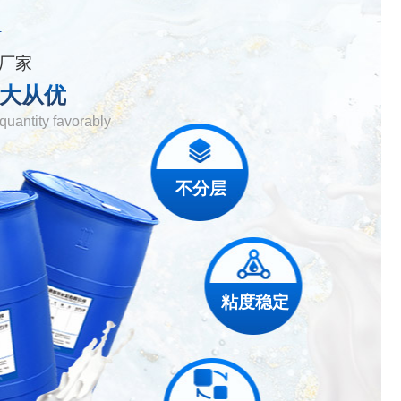
厂家
量大从优
 quantity favorably
不分层
粘度稳定