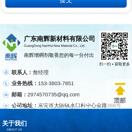
广东南辉新材料有限公司
GuangDong NanHui New Material Co., Ltd.
南辉增稠剂敬畏您的每一分付出
扫一扫 • 获取更多
联系人：
詹经理
业务热线：
153-3803-7851
邮箱：
2974570735@qq.com
电话咨询
技术咨询
首页
产品中心
公司地址：
东莞市大朗镇水口村中心金路368号
CALL NOW
TECHNICAL
HOME
PRODUCT CENTER
关于我们
ABOUT US