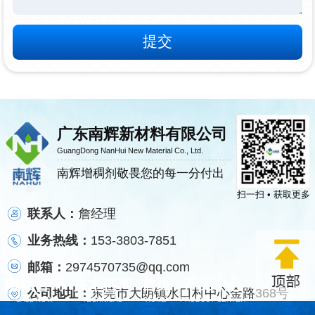
广东南辉新材料有限公司
GuangDong NanHui New Material Co., Ltd.
南辉增稠剂敬畏您的每一分付出
扫一扫 • 获取更多
联系人：
詹经理
业务热线：
153-3803-7851
邮箱：
2974570735@qq.com
电话咨询
技术咨询
首页
产品中心
公司地址：
东莞市大朗镇水口村中心金路368号
CALL NOW
TECHNICAL
HOME
PRODUCT CENTER