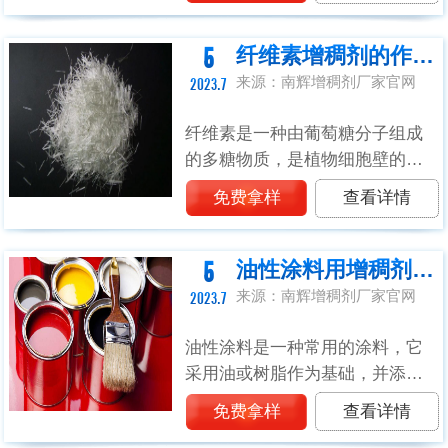
鲜艳、柔和和丰富的颜色，满足
人们对于不同颜色的需求。而纺
5
纤维素增稠剂的作用及使用方法
织色浆中使用...
来源：南辉增稠剂厂家官网
2023.7
纤维素是一种由葡萄糖分子组成
的多糖物质，是植物细胞壁的主
要成分之一。它是一种天然的有
免费拿样
查看详情
机化合物，具有很高的生物可降
解性和可再生性。纤维素的成分
是由许多葡萄糖分子通过β-1,4-糖
5
油性涂料用增稠剂在油性涂料中起到的作用
苷键...
来源：南辉增稠剂厂家官网
2023.7
油性涂料是一种常用的涂料，它
采用油或树脂作为基础，并添加
颜料和其他添加剂。当油性涂料
免费拿样
查看详情
施加在表面上时，油或树脂会形