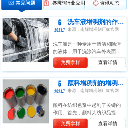
常见问题
增稠剂行业应用方案
资讯动态
6
洗车液增稠剂的作用及使用方法
来源：南辉增稠剂厂家官网
2023.7
洗车液是一种专用于清洁和除污
的液体，用于洗涤汽车外表面的
污垢和尘土。洗车液一般由多种
免费拿样
查看详情
成分组成，包括表面活性剂、溶
剂、螯合剂、增稠剂等。其中，
洗车液增稠剂是为了增加洗车液
5
颜料增稠剂的增稠原理
的黏稠度和粘...
来源：南辉增稠剂厂家官网
2023.7
颜料在纺织色浆中起到了关键的
作用。首先，颜料为纺织品提供
了丰富的色彩。通过添加适量的
免费拿样
查看详情
颜料，可以使纺织品呈现出各种