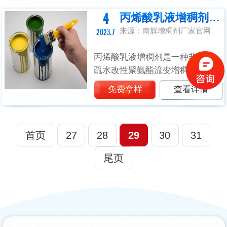
成坚固的保护层，使表面具有装
饰性和耐久性。但是没有增稠剂
4
丙烯酸乳液增稠剂的增稠原理
的油性涂料也...
来源：南辉增稠剂厂家官网
2023.7
丙烯酸乳液增稠剂是一种非离子
疏水改性聚氨酯流变增稠剂，不
仅可以改变涂料的流动性和粘
免费拿样
查看详情
度，使其更易于施工和涂覆，而
且能减缓涂料的流动速度，从而
使其更好地附着在被涂覆的表面
首页
27
28
29
30
31
上，减少滴流和...
尾页